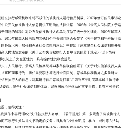
时间:2016-11-20 0:10:00
建立执行威慑机制来对不诚信的被执行人进行信用制裁。2007年修订的民事诉讼
中公开失信被执行人信息提供了明确的法律依据。2008年《最高人民法院关于适
干问题的解释》对公布失信被执行人名单制度做了进一步的细化。2009年最高人
。2010年最高人民法院与其他18个中央部门联合会签了《关于建立和完善执行联
央、国务院《关于加强和创新社会管理的意见》中提出了建立健全社会诚信制度并制
，最高人民法院发布的《关于公布失信被执行人名单信息的若干规定》(以下简称
慑机制上升为全国性的、具有操作性的制度规范。
头，人民银行、最高人民检察院等44家单位联合签署了《关于对失信被执行人实
人从事民商事行为、担任重要职务等进行全面限制，惩戒单位和措施之多前所未
失信被执行人的信息，对其进行信用惩戒是打赢“用两到三年时间基本解决执行难
这场硬战，健全社会诚信制度体系，完善国家治理体系的重要举措，具有不可替代
题
题，值得关注：
践操作中容易“异化”失信被执行人名单。《若干规定》第一条规定了将被执行人
力而不履行生效法律文书确定的义务，且具有“以伪造证据、暴力、威胁等方法妨
者以隐匿、转移财产等方法规避执行的；违反财产报告制度的；违反限制高消费令