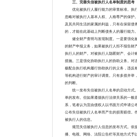
三、完善失信被执行人名单制度的思考
优化被执行人履行能力的审查标准。执行
忽略对被执行人基本人权、人格尊严的保护
及其共同生活的家属的利益，只有在保留债
的，才能在此基础上判断债务人的履行能力
健全财产查明与发现制度。一是要强化被
的财产申报义务，如果被执行人拒不报告财
执行人的财产。对被执行人隐匿财产、会计
措施。三是强化协助执行人的协助义务。对
极配合执行机构履行协助执行的义务，违反
等机构进行财产的审计调查。只有多措并举
的判断。
统一发布失信被执行人名单的启动方式。
单的发布。但如果遵循执行法律关系的一般
系，笔者认为宜由债权人以书面方式申请公
公布失信被执行人名单而产生的损害赔偿。
被执行人的信息。
规范失信被执行人信息的发布方式。依据
播、电视、网络、法院公告栏等其他方式予