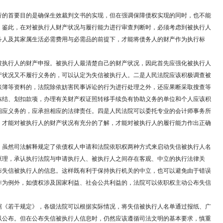
的首要目的是确保生效裁判文书的实现，但在强调保障债权实现的同时，也不能
。鉴此，在对被执行人财产状况与履行能力进行审查判断时，必须考虑到被执行人
务人及其家属生活必需费用与必需品的前提下，才能将债务人的财产作为执行标
。
执行人的财产申报。被执行人最清楚自己的财产状况，因此首先应强化被执行人
产状况又不履行义务的，可以认定为失信被执行人。二是人民法院应该积极调查被
账簿等资料的，法院除依妨害民事诉讼的行为进行处理之外，还应果断采取搜查等
冻结、划扣款项，办理有关财产权证照转移手续负有协助义务的单位和个人应该积
相应义务的，应承担相应的法律责任。四是人民法院可以委托专业的会计师事务所
，才能对被执行人的财产状况有充分的了解，才能对被执行人的履行能力作出正确
虽然司法解释规定了依债权人申请和法院依职权两种方式来启动失信被执行人名
原理，承认执行法院与申请执行人、被执行人之间存在客观、中立的执行法律关
布失信被执行人的信息。这样既有利于保持执行机关的中立，也可以避免由于错误
作为例外，如债权涉及国家利益、社会公共利益的，法院可以依职权主动公布失信
《若干规定》，各级法院可以根据实际情况，将失信被执行人名单通过报纸、广
以公布。但在公布失信被执行人信息时，仍然应该遵循司法文明的基本要求，慎重