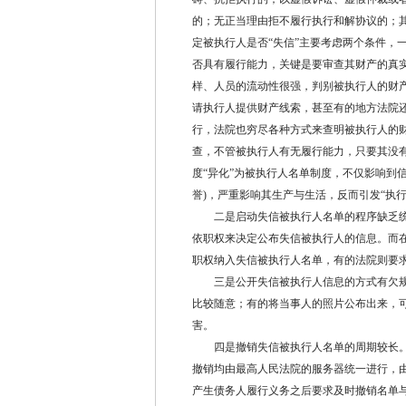
的；无正当理由拒不履行执行和解协议的；
定被执行人是否“失信”主要考虑两个条件，
否具有履行能力，关键是要审查其财产的真
样、人员的流动性很强，判别被执行人的财
请执行人提供财产线索，甚至有的地方法院还
行，法院也穷尽各种方式来查明被执行人的
查，不管被执行人有无履行能力，只要其没
度“异化”为被执行人名单制度，不仅影响到
誉)，严重影响其生产与生活，反而引发“执行
二是启动失信被执行人名单的程序缺乏统
依职权来决定公布失信被执行人的信息。而
职权纳入失信被执行人名单，有的法院则要
三是公开失信被执行人信息的方式有欠规
比较随意；有的将当事人的照片公布出来，
害。
四是撤销失信被执行人名单的周期较长。
撤销均由最高人民法院的服务器统一进行，
产生债务人履行义务之后要求及时撤销名单