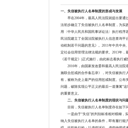
一、失信被执行人名单制度的形成与发展
早在2004年，最高人民法院就提出要通过
法初步确立了失信被执行人名单制度，为实践
用〈中华人民共和国民事诉讼法〉执行程序若
民法院建立了全国法院被执行人信息查询平台
动机制若干问题的意见》。2011年中共中
定社会信用管理法律法规的要求。2013年
《若干规定》)正式施行，由此标志着执行威
2016年，由国家发改委和最高人民法院牵
施联合惩戒的合作备忘录》，对失信被执行
有，被称为史上最严的信用惩戒制度。公布
问题，破除实现公平正义的最后一道藩篱”
的重要意义。
二、失信被执行人名单制度的现状与问
目前，失信被执行人名单制度存在如下问
一是由于“失信”的判别标准相对模糊，实
纳入失信被执行人名单的条件，即有履行能
碍、抗拒执行的；以虚假诉讼、虚假仲裁或