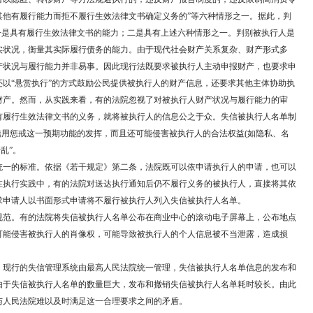
其他有履行能力而拒不履行生效法律文书确定义务的”等六种情形之一。据此，判
一是具有履行生效法律文书的能力；二是具有上述六种情形之一。判别被执行人是
实状况，衡量其实际履行债务的能力。由于现代社会财产关系复杂、财产形式多
产状况与履行能力并非易事。因此现行法既要求被执行人主动申报财产，也要求申
以“悬赏执行”的方式鼓励公民提供被执行人的财产信息，还要求其他主体协助执
财产。然而，从实践来看，有的法院忽视了对被执行人财产状况与履行能力的审
有履行生效法律文书的义务，就将被执行人的信息公之于众。失信被执行人名单制
信用惩戒这一预期功能的发挥，而且还可能侵害被执行人的合法权益(如隐私、名
乱”。
一的标准。依据《若干规定》第二条，法院既可以依申请执行人的申请，也可以
在执行实践中，有的法院对送达执行通知后仍不履行义务的被执行人，直接将其依
求申请人以书面形式申请将不履行被执行人列入失信被执行人名单。
范。有的法院将失信被执行人名单公布在商业中心的滚动电子屏幕上，公布地点
可能侵害被执行人的肖像权，可能导致被执行人的个人信息被不当泄露，造成损
现行的失信管理系统由最高人民法院统一管理，失信被执行人名单信息的发布和
由于失信被执行人名单的数量巨大，发布和撤销失信被执行人名单耗时较长。由此
与人民法院难以及时满足这一合理要求之间的矛盾。