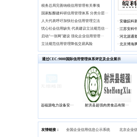
税务总局完善纳税信用管理有关事项
国家酝酿建科研信用管理体系 分类分层···
人大代表呼吁加快社会信用管理立法
·
安徽皖科
忧心社会信用缺失 代表建议立法规范信···
·
江苏安科
启动“一张网”建设 强化企业信用管理···
·
河北源通
立法规范信用管理降低交易风险
·
北京博海
通过CEC:9000国际信用管理体系评定及企业展示
限···
北京星远福源电力设备安···
射洪县超强肉类食品有限···
青
友情链接：
全国企业信用信息公示系统
北京企业