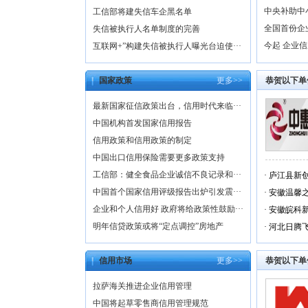
中央补助中
工信部将建失信车企黑名单
全国首份企
失信被执行人名单制度的完善
今起 企业
互联网+”构建失信被执行人曝光台迫使···
国家政策
更多>>
恭贺以下单
最新国家征信政策出台，信用时代来临···
中国机构首发国家信用报告
信用政策和信用政策的制定
中国出口信用保险需要更多政策支持
工信部：健全食品企业诚信不良记录和···
·
庐江县新
中国首个国家信用评级报告出炉引发震···
·
安徽温馨
企业和个人信用好 政府将给政策性鼓励···
·
安徽皖科
明年信贷政策或将“定点调控”房地产
·
河北日腾
信用市场
更多>>
恭贺以下单
拉萨海关推进企业信用管理
中国将起草零售商信用管理规范