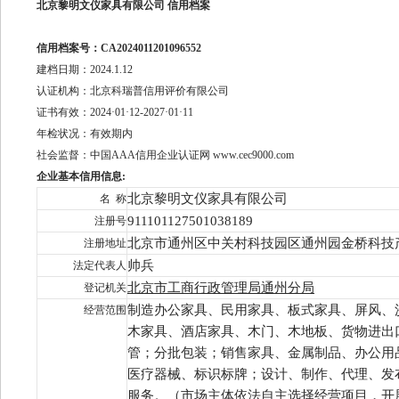
北京黎明文仪家具有限公司 信用档案
信用档案号：CA2024011201096552
建档日期：2024.1.12
认证机构：北京科瑞普信用评价有限公司
证书有效：2024·01·12-2027·01·11
年检状况：有效期内
社会监督：中国AAA信用企业认证网 www.cec9000.com
企业基本信用信息:
北京黎明文仪家具有限公司
名 称
911101127501038189
注册号
北京市通州区
中关村科技园区通州园金桥科技
注册地址
帅兵
法定代表人
北京市工商行政管理局通州分局
登记机关
制造
办公
家具
、民用
家具、
板式家具、屏风、
经营范围
木家具、酒店家具、木门、木地板、货物进出
管；分批包装；销售家具、金属制品、办公用
医疗器械、标识标牌；设计、制作、代理、发
服务。
（
市场主体依法自主选择经营项目，开